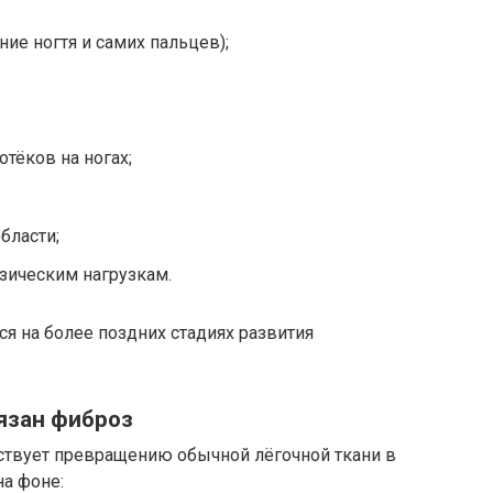
е ногтя и самих пальцев);
тёков на ногах;
бласти;
изическим нагрузкам.
ся на более поздних стадиях развития
язан фиброз
бствует превращению обычной лёгочной ткани в
а фоне: