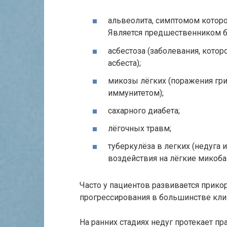
альвеолита, симптомом которо
Является предшественником б
асбестоза (заболевания, котор
асбеста);
микозы лёгких (поражения гри
иммунитетом);
сахарного диабета;
лёгочных травм;
туберкулёза в легких (недуга 
воздействия на лёгкие микоба
Часто у пациентов развивается прико
прогрессирования в большинстве клин
На ранних стадиях недуг протекает пр