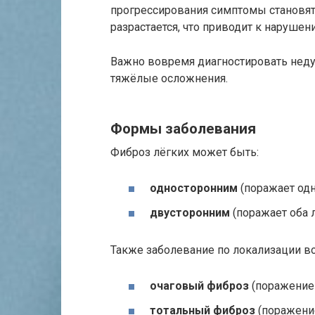
прогрессирования симптомы становят
разрастается, что приводит к наруше
Важно вовремя диагностировать недуг
тяжёлые осложнения.
Формы заболевания
Фиброз лёгких может быть:
односторонним
(поражает одн
двусторонним
(поражает оба л
Также заболевание по локализации во
очаговый фиброз
(поражение 
тотальный фиброз
(поражение