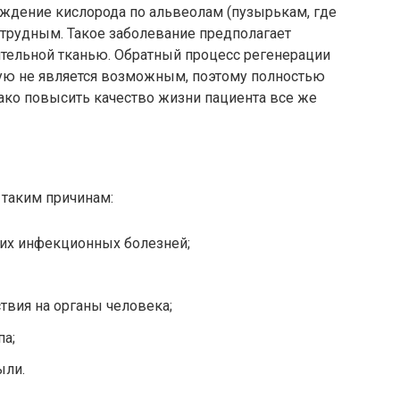
хождение кислорода по альвеолам (пузырькам, где
 трудным. Такое заболевание предполагает
ительной тканью. Обратный процесс регенерации
ную не является возможным, поэтому полностью
ако повысить качество жизни пациента все же
и
таким причинам:
их инфекционных болезней;
твия на органы человека;
па;
ыли.