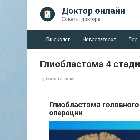
Перейти
Доктор онлайн
к
контенту
Советы доктора
Гинеколог
Невропатолог
Лор
Глиобластома 4 стад
Рубрика:
Онколог
Глиобластома головного 
операции