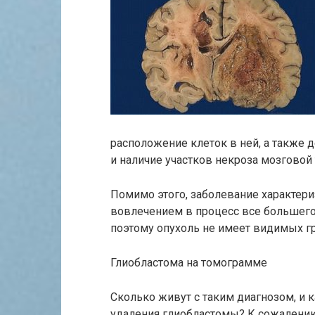
расположение клеток в ней, а также 
и наличие участков некроза мозговой 
Помимо этого, заболевание характер
вовлечением в процесс все большего
поэтому опухоль не имеет видимых г
Глиобластома на томограмме
Сколько живут с таким диагнозом, и 
удаления глиобластомы? К сожалению