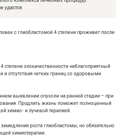
целого комплекса лечебных процедур
е удастся.
ловек с глиобластомой 4 степени проживет после
 4 степени злокачественности неблагоприятный
и и отсутствия четких границ со здоровыми
нем выявлении опухоли на ранней стадии – при
зования. Продлить жизнь поможет полноценный
ей химио- и лучевой терапией.
 замедления роста глиобластомы, но обязательно
ющей химиотерапии.