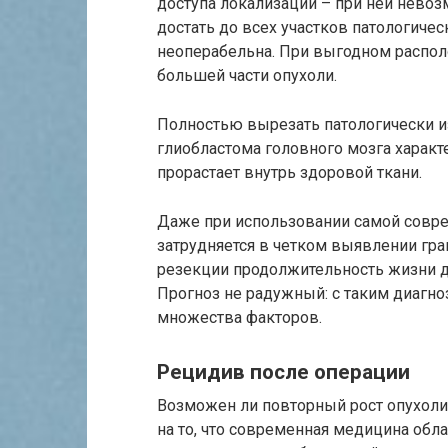
доступа локализации – при ней нево
достать до всех участков патологическ
неоперабельна. При выгодном распо
большей части опухоли.
Полностью вырезать патологически и
глиобластома головного мозга характ
прорастает внутрь здоровой ткани.
Даже при использовании самой совре
затрудняется в четком выявлении гран
резекции продолжительность жизни до
Прогноз не радужный: с таким диагно
множества факторов.
Рецидив после операции
Возможен ли повторный рост опухоли
на то, что современная медицина об