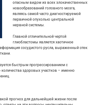
опасным видом из всех злокачественных
новообразований головного мозга,
являясь самой часто диагностируемой
первичной опухолью центральной
нервной системы.
Главной отличительной чертой
глиобластомы является хаотичное
деформация сосудистого русла, выраженный отек
ткани.
изуется быстрым прогрессированием с
 количества здоровых участков – именно
раниц.
какой прогноз для дальнейшей жизни после
, ответы на эти вопросы неутешительны.