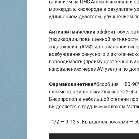
влиянием на ЦНС.Антиангинальный э
миокарда в кислороде в результате у
удлинением диастолы, улучшением п
Антиаритмический эффект
обусловл
(тахикардии, повышенной активности
содержания цАМФ, артериальной гипе
возбуждения синусного и эктопическ
проводимости (преимущественно в ан
направлениях через AV-узел) и по до
Фармакокинетика
Абсорбция — 80-90
плазме крови достигается через 2-4 
Бисопролол в небольшой степени про
выделяется с грудным молоком.Метаб
T1/2 — 9-12 ч. Выводится почками — 