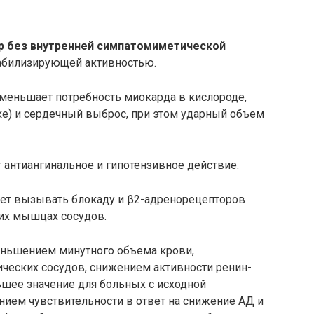
р без внутренней симпатомиметической
табилизирующей активностью.
уменьшает потребность миокарда в кислороде,
ке) и сердечный выброс, при этом ударный объем
 антиангинальное и гипотензивное действие.
ожет вызывать блокаду и β2-адренорецепторов
ких мышцах сосудов.
еньшением минутного объема крови,
ческих сосудов, снижением активности ренин-
ьшее значение для больных с исходной
нием чувствительности в ответ на снижение АД и