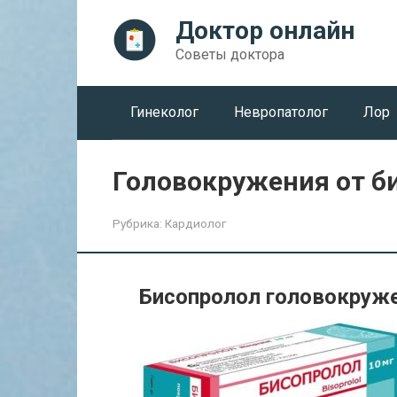
Перейти
Доктор онлайн
к
контенту
Советы доктора
Гинеколог
Невропатолог
Лор
Головокружения от б
Рубрика:
Кардиолог
Бисопролол головокруж