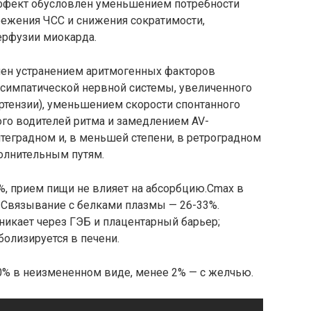
ффект обусловлен уменьшением потребности
режения ЧСС и снижения сократимости,
ерфузии миокарда.
ен устранением аритмогенных факторов
 симпатической нервной системы, увеличенного
ртензии), уменьшением скорости спонтанного
ого водителей ритма и замедлением AV-
теградном и, в меньшей степени, в ретроградном
полнительным путям.
%, прием пищи не влияет на абсорбцию.Cmax в
ч. Связывание с белками плазмы — 26-33%.
никает через ГЭБ и плацентарный барьер;
олизируется в печени.
50% в неизмененном виде, менее 2% — с желчью.