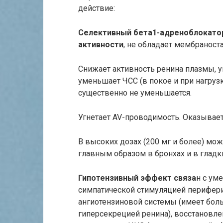
действие:
Селективный бета1-адреноблокато
активности
, не обладает мембранос
Снижает активность ренина плазмы, 
уменьшает ЧСС (в покое и при нагруз
существенно не уменьшается.
Угнетает AV-проводимость. Оказывает
В высоких дозах (200 мг и более) м
главным образом в бронхах и в глад
Гипотензивный эффект связа
н с ум
симпатической стимуляцией перифери
ангиотензиновой системы (имеет бол
гиперсекрецией ренина), восстановле