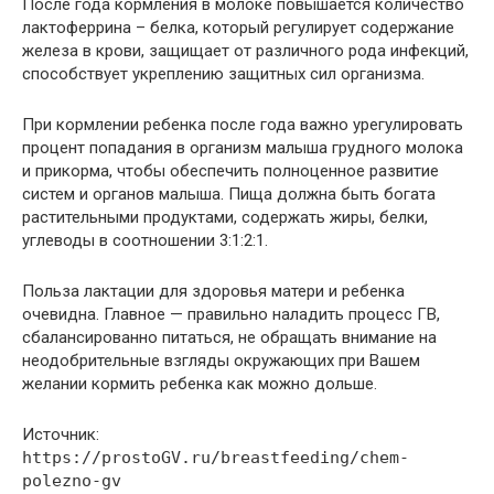
После года кормления в молоке повышается количество
лактоферрина – белка, который регулирует содержание
железа в крови, защищает от различного рода инфекций,
способствует укреплению защитных сил организма.
При кормлении ребенка после года важно урегулировать
процент попадания в организм малыша грудного молока
и прикорма, чтобы обеспечить полноценное развитие
систем и органов малыша. Пища должна быть богата
растительными продуктами, содержать жиры, белки,
углеводы в соотношении 3:1:2:1.
Польза лактации для здоровья матери и ребенка
очевидна. Главное — правильно наладить процесс ГВ,
сбалансированно питаться, не обращать внимание на
неодобрительные взгляды окружающих при Вашем
желании кормить ребенка как можно дольше.
Источник:
https://prostoGV.ru/breastfeeding/chem-
polezno-gv