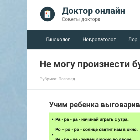
Перейти
Доктор онлайн
к
контенту
Советы доктора
Гинеколог
Невропатолог
Лор
Не могу произнести б
Рубрика:
Логопед
Учим ребенка выговарив