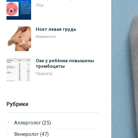
Лор
Ноет левая грудь
Маммолог
Оак у ребёнка повышены
тромбоциты
Педиатр
Рубрики
Аллерголог
(25)
Венеролог
(47)