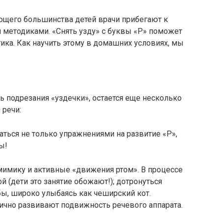
яющего большинства детей врачи прибегают к
 методиками. «Снять узду» с буквы «Р» поможет
ика. Как научить этому в домашних условиях, мы
 подрезания «уздечки», остается еще несколько
 речи:
ться не только упражнениями на развитие «Р»,
ы!
мимику и активные «движения ртом». В процессе
 (дети это занятие обожают!); дотронуться
бы, широко улыбаясь как чеширский кот.
чно развивают подвижность речевого аппарата.