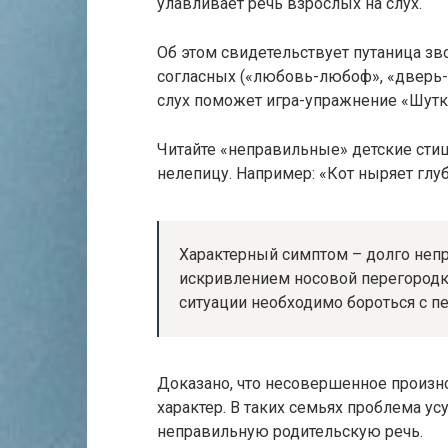
улавливает речь взрослых на слух.
Об этом свидетельствует путаница зво
согласных («любовь-любоф», «дверь-т
слух поможет игра-упражнение «Шутк
Читайте «неправильные» детские стиш
нелепицу. Например: «Кот ныряет глуб
Характерный симптом – долго неп
искривлением носовой перегородки
ситуации необходимо бороться с п
Доказано, что несовершенное произ
характер. В таких семьях проблема усу
неправильную родительскую речь.