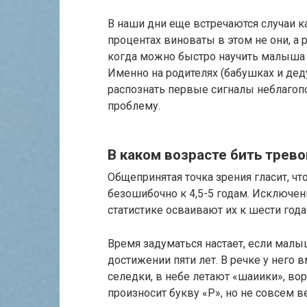
В наши дни еще встречаются случаи ка
процентах виноваты в этом не они, а 
когда можно быстро научить малыша 
Именно на родителях (бабушках и де
распознать первые сигналы неблагоп
проблему.
В каком возрасте бить трево
Общепринятая точка зрения гласит, ч
безошибочно к 4,5-5 годам. Исключен
статистике осваивают их к шести года
Время задуматься настает, если малы
достижении пяти лет. В речке у него
селедки, в небе летают «шаиики», вор
произносит букву «Р», но не совсем в