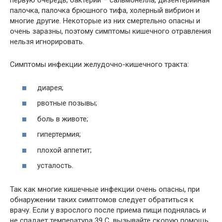
первую очередь, бактерии – сальмонелла, дизентерийная
палочка, палочка брюшного тифа, холерный вибрион и
многие другие. Некоторые из них смертельно опасны и
очень заразны, поэтому симптомы кишечного отравления
нельзя игнорировать.
Симптомы инфекции желудочно-кишечного тракта:
диарея;
рвотные позывы;
боль в животе;
гипертермия;
плохой аппетит;
усталость.
Так как многие кишечные инфекции очень опасны, при
обнаружении таких симптомов следует обратиться к
врачу. Если у взрослого после приема пищи поднялась и
не спадает температура 39 С, вызывайте скорую помощь.