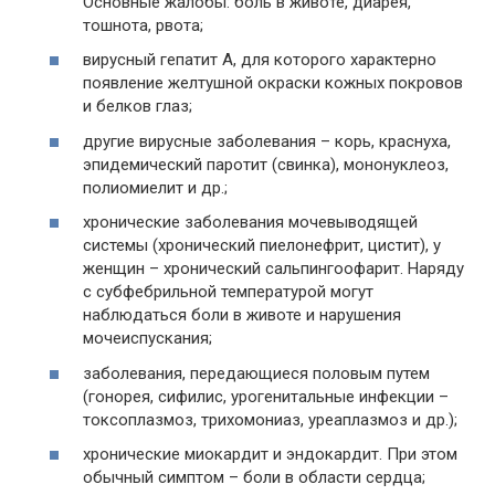
Основные жалобы: боль в животе, диарея,
тошнота, рвота;
вирусный гепатит А, для которого характерно
появление желтушной окраски кожных покровов
и белков глаз;
другие вирусные заболевания – корь, краснуха,
эпидемический паротит (свинка), мононуклеоз,
полиомиелит и др.;
хронические заболевания мочевыводящей
системы (хронический пиелонефрит, цистит), у
женщин – хронический сальпингоофарит. Наряду
с субфебрильной температурой могут
наблюдаться боли в животе и нарушения
мочеиспускания;
заболевания, передающиеся половым путем
(гонорея, сифилис, урогенитальные инфекции –
токсоплазмоз, трихомониаз, уреаплазмоз и др.);
хронические миокардит и эндокардит. При этом
обычный симптом – боли в области сердца;