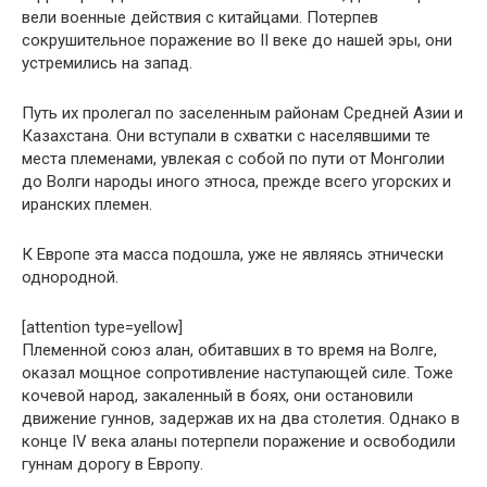
вели военные действия с китайцами. Потерпев
сокрушительное поражение во II веке до нашей эры, они
устремились на запад.
Путь их пролегал по заселенным районам Средней Азии и
Казахстана. Они вступали в схватки с населявшими те
места племенами, увлекая с собой по пути от Монголии
до Волги народы иного этноса, прежде всего угорских и
иранских племен.
К Европе эта масса подошла, уже не являясь этнически
однородной.
[attention type=yellow]
Племенной союз алан, обитавших в то время на Волге,
оказал мощное сопротивление наступающей силе. Тоже
кочевой народ, закаленный в боях, они остановили
движение гуннов, задержав их на два столетия. Однако в
конце IV века аланы потерпели поражение и освободили
гуннам дорогу в Европу.