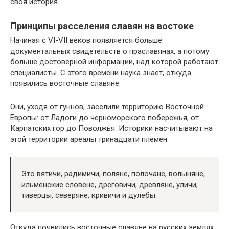
своя история.
Принципы расселения славян на востоке
Начиная с VI-VII веков появляется больше
документальных свидетельств о праславянах, а потому
больше достоверной информации, над которой работают
специалисты. С этого времени наука знает, откуда
появились восточные славяне.
Они, уходя от гуннов, заселили территорию Восточной
Европы: от Ладоги до черноморского побережья, от
Карпатских гор до Поволжья. Историки насчитывают на
этой территории ареалы тринадцати племен.
Это вятичи, радимичи, поляне, полочане, волыняне,
ильменские словене, дреговичи, древляне, уличи,
тиверцы, северяне, кривичи и дулебы.
Откуда появились восточные славяне на русских землях,