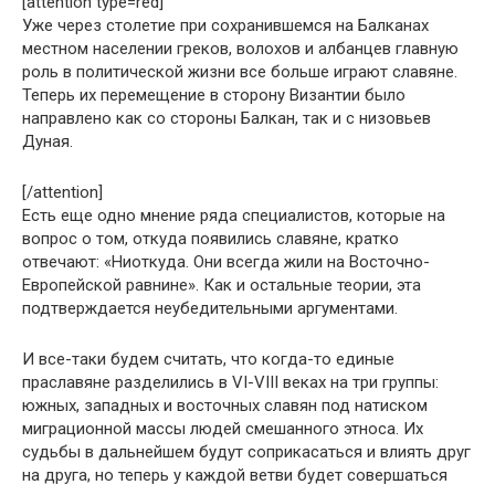
[attention type=red]
Уже через столетие при сохранившемся на Балканах
местном населении греков, волохов и албанцев главную
роль в политической жизни все больше играют славяне.
Теперь их перемещение в сторону Византии было
направлено как со стороны Балкан, так и с низовьев
Дуная.
[/attention]
Есть еще одно мнение ряда специалистов, которые на
вопрос о том, откуда появились славяне, кратко
отвечают: «Ниоткуда. Они всегда жили на Восточно-
Европейской равнине». Как и остальные теории, эта
подтверждается неубедительными аргументами.
И все-таки будем считать, что когда-то единые
праславяне разделились в VI-VIII веках на три группы:
южных, западных и восточных славян под натиском
миграционной массы людей смешанного этноса. Их
судьбы в дальнейшем будут соприкасаться и влиять друг
на друга, но теперь у каждой ветви будет совершаться