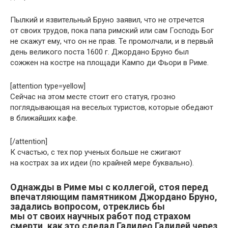
Пылкий и язвительный Бруно заявил, что не отречется
от своих трудов, пока папа римский или сам Господь Бог
не скажут ему, что он не прав. Те промолчали, и в первый
день великого поста 1600 г. Джордано Бруно был
сожжен на костре на площади Кампо ди Фьори в Риме.
[attention type=yellow]
Сейчас на этом месте стоит его статуя, грозно
поглядывающая на веселых туристов, которые обедают
в ближайших кафе.
[/attention]
К счастью, с тех пор ученых больше не сжигают
на кострах за их идеи (по крайней мере буквально).
Однажды в Риме мы с коллегой, стоя перед
впечатляющим памятником Джордано Бруно,
задались вопросом, отреклись бы
мы от своих научных работ под страхом
смерти, как это сделал Галилео Галилей через