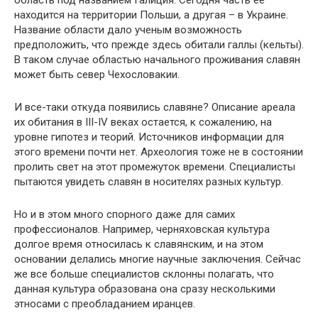
область под названием Галиция. Сегодня часть ее
находится на территории Польши, а другая – в Украине.
Название области дало ученым возможность
предположить, что прежде здесь обитали галлы (кельты).
В таком случае областью начального проживания славян
может быть север Чехословакии.
И все-таки откуда появились славяне? Описание ареала
их обитания в III-IV веках остается, к сожалению, на
уровне гипотез и теорий. Источников информации для
этого времени почти нет. Археология тоже не в состоянии
пролить свет на этот промежуток времени. Специалисты
пытаются увидеть славян в носителях разных культур.
Но и в этом много спорного даже для самих
профессионалов. Например, черняховская культура
долгое время относилась к славянским, и на этом
основании делались многие научные заключения. Сейчас
же все больше специалистов склонны полагать, что
данная культура образована она сразу несколькими
этносами с преобладанием иранцев.