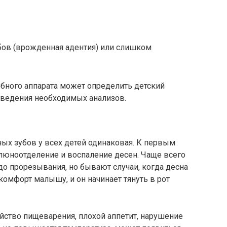
убов (врожденная адентия) или слишком
убного аппарата может определить детский
оведения необходимых анализов.
х зубов у всех детей одинаковая. К первым
люноотделение и воспаление десен. Чаще всего
до прорезывания, но бывают случаи, когда десна
скомфорт малышу, и он начинает тянуть в рот
йство пищеварения, плохой аппетит, нарушение