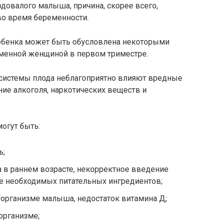
одовалого малыша, причина, скорее всего,
во время беременности.
ребенка может быть обусловлена некоторыми
менной женщиной в первом триместре.
 системы плода неблагоприятно влияют вредные
ние алкоголя, наркотических веществ и
огут быть:
ь;
 в раннем возрасте, некорректное введение
не необходимых питательных ингредиентов;
 организме малыша, недостаток витамина Д;
организме;