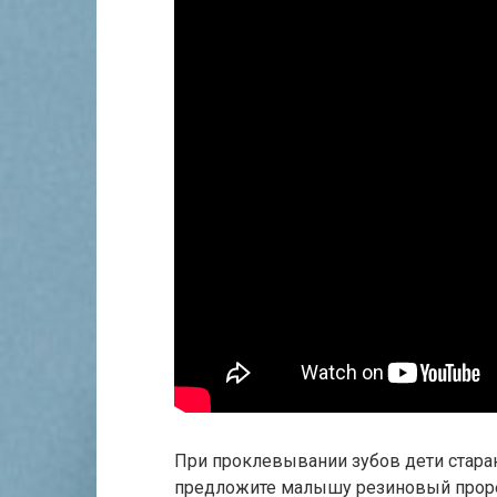
При проклевывании зубов дети стара
предложите малышу резиновый проре