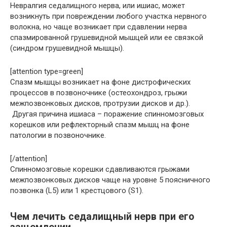
Невралгия седалищного нерва, или ишиас, может
возникнуть при повреждении любого участка нервного
волокна, но чаще возникает при сдавлении нерва
спазмированной грушевидной мышцей или ее связкой
(синдром грушевидной мышцы).
[attention type=green]
Спазм мышцы возникает на фоне дистрофических
процессов в позвоночнике (остеохондроз, грыжи
межпозвонковых дисков, протрузии дисков и др.).
Другая причина ишиаса – поражение спинномозговых
корешков или рефлекторный спазм мышц на фоне
патологии в позвоночнике.
[/attention]
Спинномозговые корешки сдавливаются грыжами
межпозвонковых дисков чаще на уровне 5 поясничного
позвонка (L5) или 1 крестцового (S1).
Чем лечить седалищный нерв при его