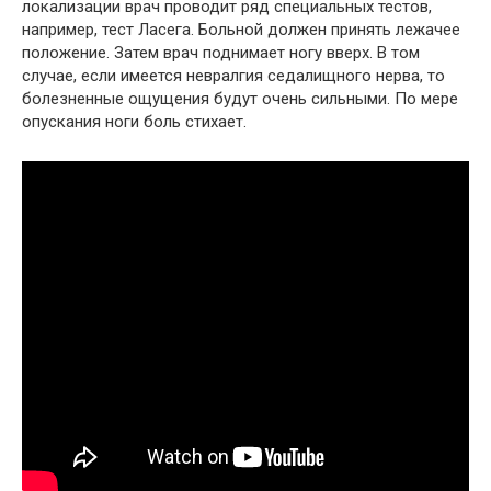
локализации врач проводит ряд специальных тестов,
например, тест Ласега. Больной должен принять лежачее
положение. Затем врач поднимает ногу вверх. В том
случае, если имеется невралгия седалищного нерва, то
болезненные ощущения будут очень сильными. По мере
опускания ноги боль стихает.