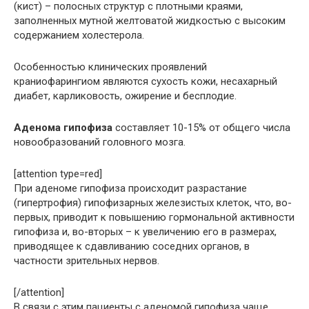
(кист) – полосных структур с плотными краями,
заполненных мутной желтоватой жидкостью с высоким
содержанием холестерола.
Особенностью клинических проявлений
краниофарингиом являются сухость кожи, несахарный
диабет, карликовость, ожирение и бесплодие.
Аденома гипофиза
составляет 10-15% от общего числа
новообразований головного мозга.
[attention type=red]
При аденоме гипофиза происходит разрастание
(гипертрофия) гипофизарных железистых клеток, что, во-
первых, приводит к повышению гормональной активности
гипофиза и, во-вторых – к увеличению его в размерах,
приводящее к сдавливанию соседних органов, в
частности зрительных нервов.
[/attention]
В связи с этим пациенты с аденомой гипофиза чаще