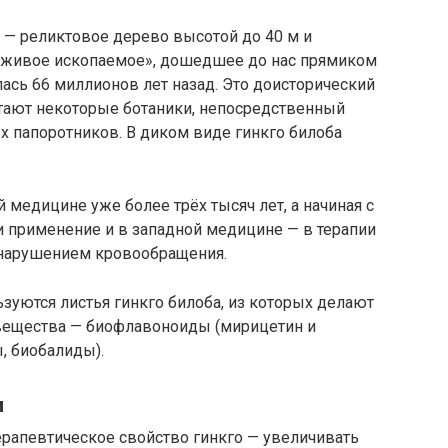
 — реликтовое дерево высотой до 40 м и
 «живое ископаемое», дошедшее до нас прямиком
лась 66 миллионов лет назад. Это доисторический
итают некоторые ботаники, непосредственный
папоротников. В диком виде гинкго билоба
й медицине уже более трёх тысяч лет, а начиная с
и применение и в западной медицине — в терапии
 нарушением кровообращения.
зуются листья гинкго билоба, из которых делают
вещества — биофлавоноиды (мирицетин и
, биобалиды).
м
рапевтическое свойство гинкго — увеличивать