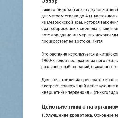
Обзор
Гинкго билоба
(гинкго двулопастный)
диаметром ствола до 4 м, настоящее
из мезозойской эры, которая закончи
брат современных хвойных и, как сч
потомок давно вымерших ископаемых 
произрастает на востоке Китая.
Это растение используется в китайско
1960-х годов препараты из него нашл
различных заболеваний, связанных с
Для приготовления препаратов исполь
экстракт, содержащий действующие 
кверцетин) и терпеноиды (гинкголиды
Действие гинкго на организ
1. Улучшение кровотока.
Основное те