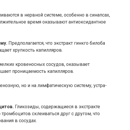
ваются в нервной системе, особенно в синапсах,
ол­жительное время оказывают антиоксидантное
му.
Предполагается, что экстракт гинкго билоба
ащает хрупкость капилля­ров.
мелких кровеносных сосудов, ока­зывает
ает проницаемость ка­пилляров.
енозную, но и на лимфатическую систему, устра­
цитов.
Гликозиды, содержащиеся в экстракте
тромбоцитов склеиваться друг с другом, что
вания в сосудах.