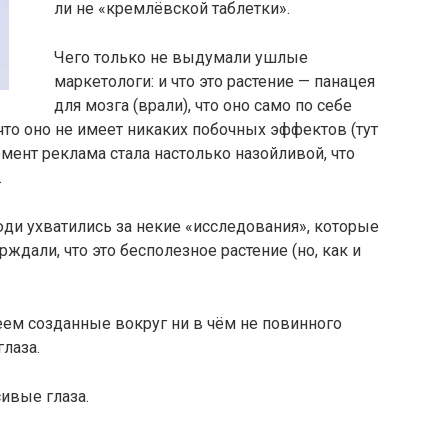
ли не «кремлёвской таблетки».
Чего только не выдумали ушлые
маркетологи: и что это растение — панацея
для мозга (врали), что оно само по себе
что оно не имеет никаких побочных эффектов (тут
мент реклама стала настолько назойливой, что
.
ди ухватились за некие «исследования», которые
ждали, что это бесполезное растение (но, как и
веем созданные вокруг ни в чём не повинного
лаза.
сивые глаза.