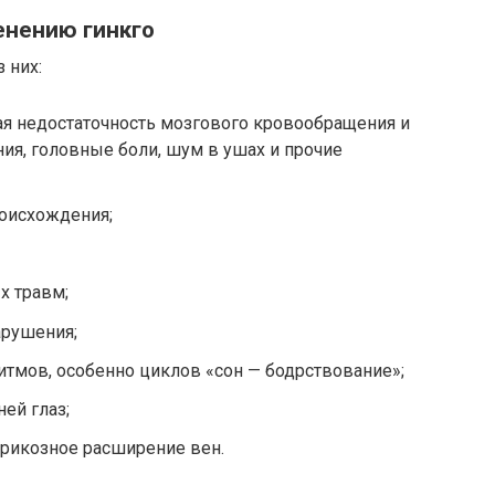
енению гинкго
 них:
ая недостаточность мозгового кровообращения и
ия, головные боли, шум в ушах и прочие
роисхождения;
х травм;
арушения;
тмов, особенно циклов «сон — бодрствование»;
ей глаз;
арикозное расширение вен.