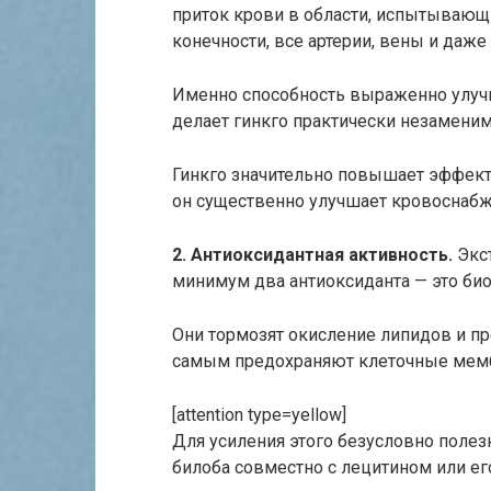
приток крови в области, испы­тывающ
конечности, все артерии, вены и даж
Именно способность выраженно улуч
делает гинкго практически незамени
Гинкго значительно повышает эффекти
он существенно улучшает кровоснабже
2. Антиоксидантная активность.
Экст
минимум два антиоксиданта — это би
Они тормозят окисление липидов и п
самым предохраняют клеточные мемб
[attention type=yellow]
Для усиления этого безусловно полез
билоба совместно с лецитином или е