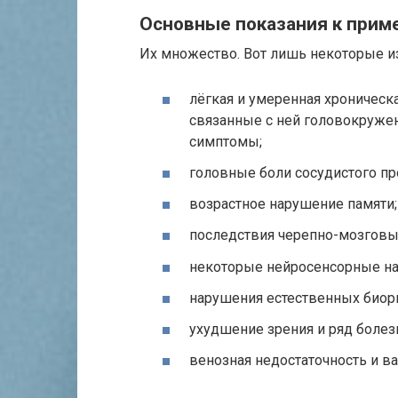
Основные показания к прим
Их множество. Вот лишь некоторые из
лёгкая и умеренная хроническ
связанные с ней головокружен
симптомы;
головные боли сосудистого п
возрастное нарушение памяти;
последствия черепно-мозговы
некоторые нейросенсорные н
нарушения естественных биори
ухудшение зрения и ряд болезн
венозная недостаточность и в