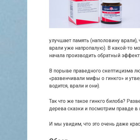
улучшает память (наполовину врали), 
врали уже напропалую). В какой-то мо
начала производить обратный эффект
В порыве праведного скептицизма лю
«развенчивали мифы о гинкго» и утвер
водится, врали и они).
Так что же такое гинкго билоба? Раз
дерева сказки и посмотрим правде в г
И мы увидим, что это очень даже кра