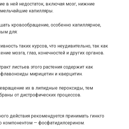
ие в ней недостаток, включая мозг, нижние
е мельчайшие капилляры.
шать кровообращение, особенно капиллярное,
мым для:
вность таких курсов, что неудивительно, так как
ние мозга, глаз, конечностей и других органов.
ракт листьев этого растения содержит как
офлавоноиды мирицетин и кверцитин.
ревращение их в липидные пероксиды, тем
раны от дистрофических процессов.
ного действия рекомендуется принимать гинкго
го компонентом — фосфатидилсерином.