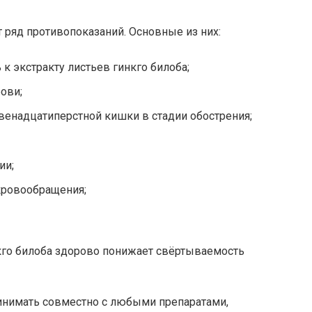
т ряд противопоказаний. Основные из них:
к экстракту листьев гинкго билоба;
ови;
венадцатиперстной кишки в стадии обострения;
ии;
кровообращения;
нкго билоба здорово понижает свёртываемость
ринимать совместно с любыми препаратами,