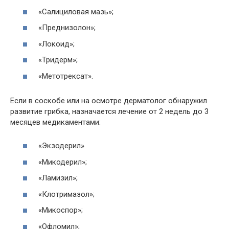
«Салициловая мазь»;
«Преднизолон»;
«Локоид»;
«Тридерм»;
«Метотрексат».
Если в соскобе или на осмотре дерматолог обнаружил
развитие грибка, назначается лечение от 2 недель до 3
месяцев медикаментами:
«Экзодерил»
«Микодерил»;
«Ламизил»;
«Клотримазол»;
«Микоспор»;
«Офломил»;