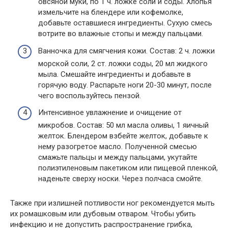
овсяной муки, по 1 ч. ложке соли и соды. Хлопья
измельчите на блендере или кофемолке,
добавьте оставшиеся ингредиенты. Сухую смесь
вотрите во влажные стопы и между пальцами.
Ванночка для смягчения кожи. Состав: 2 ч. ложки
морской соли, 2 ст. ложки соды, 20 мл жидкого
мыла. Смешайте ингредиенты и добавьте в
горячую воду. Распарьте ноги 20-30 минут, после
чего воспользуйтесь пензой.
Интенсивное увлажнение и очищение от
микробов. Состав: 50 мл масла оливы, 1 яичный
желток. Блендером взбейте желток, добавьте к
нему разогретое масло. Полученной смесью
смажьте пальцы и между пальцами, укутайте
полиэтиленовым пакетиком или пищевой пленкой,
наденьте сверху носки. Через полчаса смойте.
Также при излишней потливости ног рекомендуется мыть
их ромашковым или дубовым отваром. Чтобы убить
инфекцию и не допустить распространение грибка,