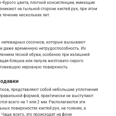
ро-бурого цвета, плотной консистенции, имеющие
озникают на тыльной стороне кистей рук, при этом
 течение нескольких лет.
м нитевидных сосочков, которые вызывают
и даже временную нетрудоспособность. Их
лением тесной обуви, особенно при излишней
тящая бляшка или папула желтовато-серого
оговевшую неровную поверхность.
родавки
стков, представляют собой небольшие уплотнения
еправильной формой, практически не выступают
я всего на 1 или 2 мм. Располагаются эти
ьных поверхностях кистей рук, на голенях, а
 Чаще всего, это происходит на фоне