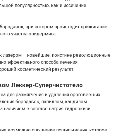
льшой популярностью, как и иссечение.
 бородавок, при котором происходит прижигание
ного участка эпидермиса.
ок лазером – новейшие, поистине революционные
нно эффективного способа лечения
ороший косметический результат.
вом Леккер-Суперчистотело
на для размягчения и удаления ороговевших
аления бородавок, папиллом, кандилом.
 наличием в составе натрия гидроокиси
ание возможно ощущение пощипывания, которое