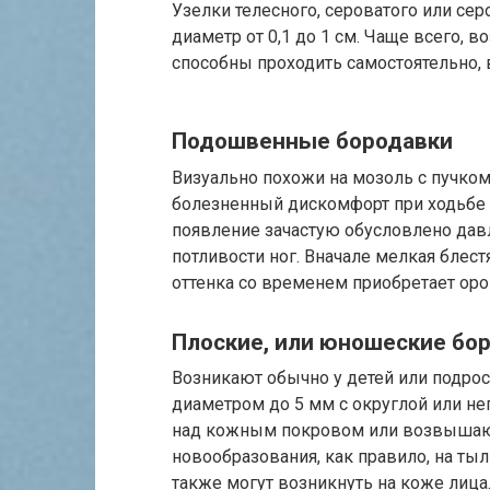
Узелки телесного, сероватого или се
диаметр от 0,1 до 1 см. Чаще всего, в
способны проходить самостоятельно, в
Подошвенные бородавки
Визуально похожи на мозоль с пучко
болезненный дискомфорт при ходьбе 
появление зачастую обусловлено дав
потливости ног. Вначале мелкая блес
оттенка со временем приобретает ор
Плоские, или юношеские бо
Возникают обычно у детей или подро
диаметром до 5 мм с округлой или н
над кожным покровом или возвышаютс
новообразования, как правило, на тыл
также могут возникнуть на коже лица.