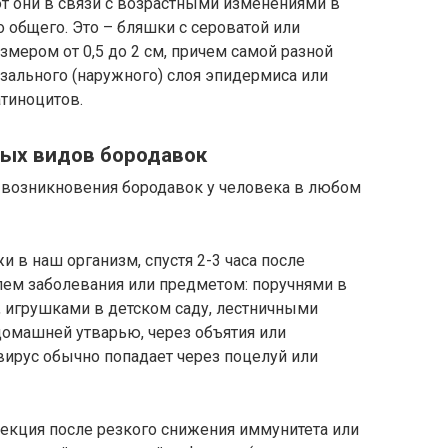
т они в связи с возрастными изменениями в
о общего. Это – бляшки с сероватой или
мером от 0,5 до 2 см, причем самой разной
зального (наружного) слоя эпидермиса или
атиноцитов.
ых видов бородавок
 возникновения бородавок у человека в любом
 в наш организм, спустя 2-3 часа после
лем заболевания или предметом: поручнями в
, игрушками в детском саду, лестничными
домашней утварью, через объятия или
вирус обычно попадает через поцелуй или
екция после резкого снижения иммунитета или