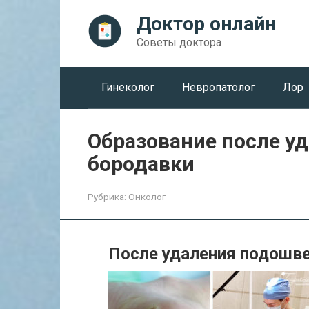
Перейти
Доктор онлайн
к
контенту
Советы доктора
Гинеколог
Невропатолог
Лор
Образование после у
бородавки
Рубрика:
Онколог
После удаления подошв