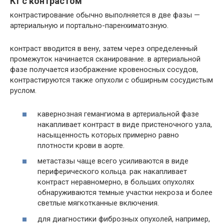
Кт с контрастом
контрастирование обычно выполняется в две фазы —
артериальную и портально-паренхиматозную.
контраст вводится в вену, затем через определенный
промежуток начинается сканирование. в артериальной
фазе получается изображение кровеносных сосудов,
контрастируются также опухоли с обширным сосудистым
руслом.
кавернозная гемангиома в артериальной фазе
накапливает контраст в виде пристеночного узла,
насыщенность которых примерно равно
плотности крови в аорте.
метастазы чаще всего усиливаются в виде
периферического кольца. рак накапливает
контраст неравномерно, в больших опухолях
обнаруживаются темные участки некроза и более
светлые мягкотканные включения.
для диагностики фиброзных опухолей, например,