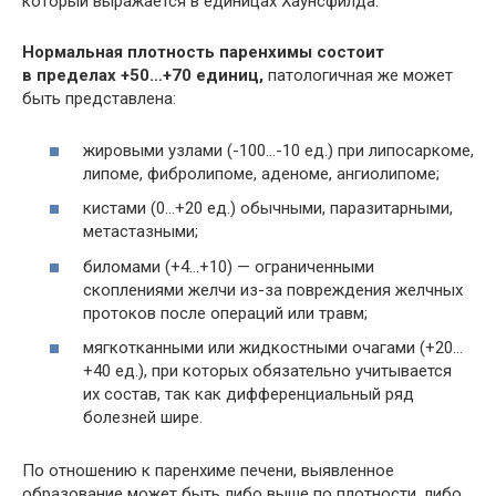
который выражается в единицах Хаунсфилда.
Нормальная плотность паренхимы состоит
в пределах +50…+70 единиц,
патологичная же может
быть представлена:
жировыми узлами (-100…-10 ед.) при липосаркоме,
липоме, фибролипоме, аденоме, ангиолипоме;
кистами (0…+20 ед.) обычными, паразитарными,
метастазными;
биломами (+4…+10) — ограниченными
скоплениями желчи из-за повреждения желчных
протоков после операций или травм;
мягкотканными или жидкостными очагами (+20…
+40 ед.), при которых обязательно учитывается
их состав, так как дифференциальный ряд
болезней шире.
По отношению к паренхиме печени, выявленное
образование может быть либо выше по плотности, либо