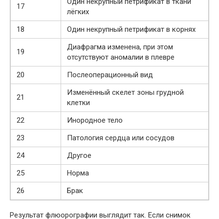
Один некрупный петрификат в ткани
17
лёгких
18
Один некрупный петрификат в корнях
Диафрагма изменена, при этом
19
отсутствуют аномалии в плевре
20
Послеоперационный вид
Изменённый скелет зоны грудной
21
клетки
22
Инородное тело
23
Патология сердца или сосудов
24
Другое
25
Норма
26
Брак
Результат флюорографии выглядит так. Если снимок