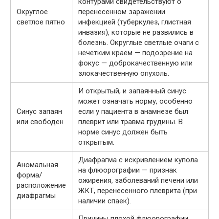
контурами свидетельствуют о
Округлое
перенесенном заражении
светлое пятно
инфекцией (туберкулез, глистная
инвазия), которые не развились в
болезнь. Округлые светлые очаги с
нечетким краем — подозрение на
фокус — доброкачественную или
злокачественную опухоль.
И открытый, и запаянный синус
может означать норму, особенно
Синус запаян
если у пациента в анамнезе был
или свободен
плеврит или травма грудины. В
норме синус должен быть
открытым.
Диафрагма с искривлением купола
Аномальная
на флюорографии — признак
форма/
ожирения, заболеваний печени или
расположение
ЖКТ, перенесенного плеврита (при
диафрагмы
наличии спаек).
Причины плохой флюорографии