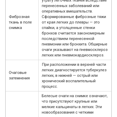
утрату легочных тканей вследствие
перенесенных заболеваний или
оперативных вмешательств.
Фиброзная
Сформированные фиброзные тяжи
ткань в поле
от края легких до плевры — это
снимка
спайки, а утолщенные стенки
бронхов считается закономерным
последствием перенесенной
пневмонии или бронхита. Обширные
очаги указывают на пневмосклероз
легких или пневмокардиосклероз.
При расположении в верхней части
легких диагностируется туберкулез
Очаговые
легких, в нижней — острый или
затемнения
хронический воспалительный
процесс.
Белесые очаги на снимке означают,
что присутствуют крупные или
мелкие кальцинаты в легких. Эти
новообразования с четкими