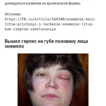
дожидаться развития их хронической формы.
Источник:
https://FB.ru/article/164340/onemenie-koji-
litsa-prichinyi-i-lechenie-onemenie-litsa-
kak-simptom-zabolevaniya
Вышел герпес на губе половину лица
онемело