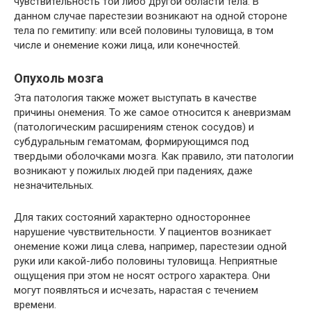
чувствительность той либо другой области тела. В
данном случае парестезии возникают на одной стороне
тела по гемитипу: или всей половины туловища, в том
числе и онемение кожи лица, или конечностей.
Опухоль мозга
Эта патология также может выступать в качестве
причины онемения. То же самое относится к аневризмам
(патологическим расширениям стенок сосудов) и
субдуральным гематомам, формирующимся под
твердыми оболочками мозга. Как правило, эти патологии
возникают у пожилых людей при падениях, даже
незначительных.
Для таких состояний характерно одностороннее
нарушение чувствительности. У пациентов возникает
онемение кожи лица слева, например, парестезии одной
руки или какой-либо половины туловища. Неприятные
ощущения при этом не носят острого характера. Они
могут появляться и исчезать, нарастая с течением
времени.