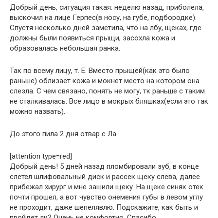
Добрый день, ситуация такая: неделю назад, приболела,
выскочил на лице Герпес(в носу, на губе, подбородке).
Спустя несколько дней заметила, что на лбу, щеках, где
должны были появиться прыщи, засохла кожа и
образовалась небольшая ранка.
Так по всему лицу, т. Е. Вместо прыщей(как это было
раньше) облизает кожа и мокнет место на котором она
слезла. С чем связано, понять не могу, тк раньше с таким
не сталкивалась. Все лицо в мокрых бляшках(если это так
можно назвать).
До этого пила 2 дня отвар с Ла.
[attention type=red]
Добрый день! 5 дней назад пломбировали зуб, в конце
слетел шлифовальный диск и рассек щеку слева, далее
прибежал хирург и мне зашили щеку. На щеке синяк отек
почти прошел, а вот чувство онемения губы в левом углу
не проходит, даже шепелявлю. Подскажите, как быть и
пройдет ли? Очень не комфортно. Спасибо.