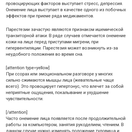
провоцирующих факторов выступает стресс, депрессия.
Онемение лица выступает в качестве одного из побочных
эффектов при приеме ряда медикаментов.
Парестезии зачастую являются признаком ишемической
транзиторной атаки. В ряде случаев отмечается онемение
кожи на лице перед приступами мигрени, при
гипервентиляции. Парестезия может возникнуть из-за
неудобного положения во время сна.
[attention type=yellow]
При ссорах или эмоциональном разговоре у многих
сильно сжимаются мышцы лица (жевательные чаще
всего). Это провоцирует гипертонус, что влечет за собой
неприятные ощущения, покалывание и ухудшение
чувствительности.
[/attention]
Часто онемение лица появляется после продолжительной
работы за компьютером, занятия рукоделием, чтением. В
данном случае нужно изменять положение туловища и