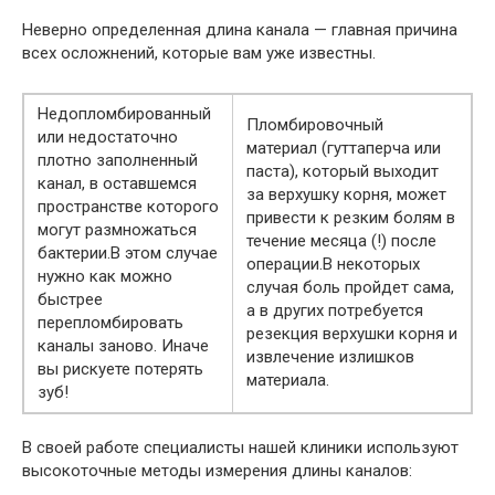
Неверно определенная длина канала — главная причина
всех осложнений, которые вам уже известны.
Недопломбированный
Пломбировочный
или недостаточно
материал (гуттаперча или
плотно заполненный
паста), который выходит
канал, в оставшемся
за верхушку корня, может
пространстве которого
привести к резким болям в
могут размножаться
течение месяца (!) после
бактерии.В этом случае
операции.В некоторых
нужно как можно
случая боль пройдет сама,
быстрее
а в других потребуется
перепломбировать
резекция верхушки корня и
каналы заново. Иначе
извлечение излишков
вы рискуете потерять
материала.
зуб!
В своей работе специалисты нашей клиники используют
высокоточные методы измерения длины каналов: