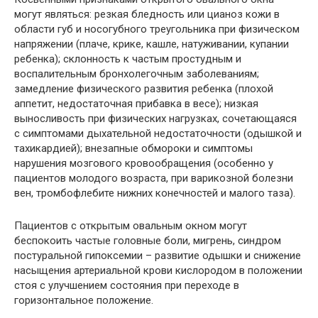
могут являться: резкая бледность или цианоз кожи в
области губ и носогубного треугольника при физическом
напряжении (плаче, крике, кашле, натуживании, купании
ребенка); склонность к частым простудным и
воспалительным бронхолегочным заболеваниям;
замедление физического развития ребенка (плохой
аппетит, недостаточная прибавка в весе); низкая
выносливость при физических нагрузках, сочетающаяся
с симптомами дыхательной недостаточности (одышкой и
тахикардией); внезапные обмороки и симптомы
нарушения мозгового кровообращения (особенно у
пациентов молодого возраста, при варикозной болезни
вен, тромбофлебите нижних конечностей и малого таза).
Пациентов с открытым овальным окном могут
беспокоить частые головные боли, мигрень, синдром
постуральной гипоксемии – развитие одышки и снижение
насыщения артериальной крови кислородом в положении
стоя с улучшением состояния при переходе в
горизонтальное положение.