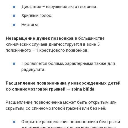
Дисфагия – нарушения акта глотания.
Хриплый голос.
Нистагм.
Незаращение дужек позвонков
в большинстве
клинических случаев диагностируется в зоне 5
поясничного – 1 крестцового позвонков.
Проявляется болями, характерными также для
радикулита.
Расщепление позвоночника у новорожденных детей
со спинномозговой грыжей — spina bifida
Расщепление позвоночника может быть открытым или
скрытым, со спинномозговой грыжей или без неё.
Открытое расщепление позвоночника без грыжи
– рахишизис – визуальтно заметен сразу после