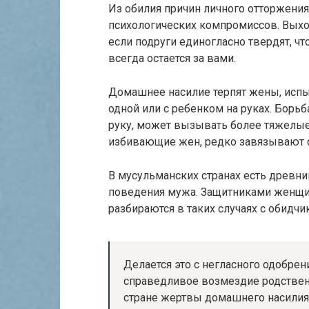
Из обилия причин личного отторжени
психологических компромиссов. Выход
если подруги единогласно твердят, чт
всегда остается за вами.
Домашнее насилие терпят жены, исп
одной или с ребенком на руках. Бор
руку, может вызывать более тяжелые
избивающие жен, редко завязывают с
В мусульманских странах есть древни
поведения мужа. Защитниками женщин
разбираются в таких случаях с обидч
Делается это с негласного одобрен
справедливое возмездие родствен
стране жертвы домашнего насилия