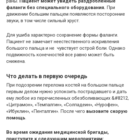
раны.
Пациент может увидеть раздробленные
фаланги без специального оборудования.
При
движении большим пальцем появляются посторонние
звуки, в том числе сильный хруст.
Для ушиба характерно сохранение формы фаланги.
Пациент не замечает неестественного искривления
большого пальца и не чувствует острой боли. Однако
подвижность конечностей все равно может быть
снижена.
Что делать в первую очередь
При подозрении перелома костей на большом пальце
первым делом нужно успокоить пострадавшего и дать
ему любое из перечисленных обезболивающих &#8212,
«Цитрамон», «Темпалгин», «Солпадеин», «Нурофен»,
«Ибуклин», «Пенталгин». После чего
вызовите скорую
помощь
.
Во время ожидания медицинской бригады,
приступите к следующим мероприятиям: