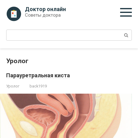
Перейти
Доктор онлайн
к
Советы доктора
контенту
Поиск:
Уролог
Парауретральная киста
Уролог
back1919