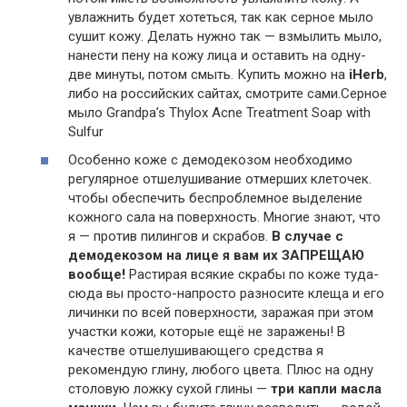
увлажнить будет хотеться, так как серное мыло
сушит кожу. Делать нужно так — взмылить мыло,
нанести пену на кожу лица и оставить на одну-
две минуты, потом смыть. Купить можно на
iHerb
,
либо на российских сайтах, смотрите сами.Серное
мыло Grandpa’s Thylox Acne Treatment Soap with
Sulfur
Особенно коже с демодекозом необходимо
регулярное отшелушивание отмерших клеточек.
чтобы обеспечить беспроблемное выделение
кожного сала на поверхность. Многие знают, что
я — против пилингов и скрабов.
В случае с
демодекозом на лице я вам их ЗАПРЕЩАЮ
вообще!
Растирая всякие скрабы по коже туда-
сюда вы просто-напросто разносите клеща и его
личинки по всей поверхности, заражая при этом
участки кожи, которые ещё не заражены! В
качестве отшелушивающего средства я
рекомендую глину, любого цвета. Плюс на одну
столовую ложку сухой глины —
три капли масла