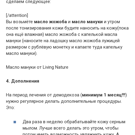
сделаем следующее:
[/attention]
Вы возьмёте
масло жожоба
и
масло мануки
и утром
после тонизирования кожи будите наносить на кожу(пока
она ещё влажная) масло жожоба с капелькой масла
мануки (наносите на ладошку масло жожоба лужицей
размером с рублёвую монетку и капаете туда капельку
масло мануки).
Масло мануки от Living Nature
4. Дополнения
На период лечения от демодекоза (
минимум 1 месяц!!!
)
нужно регулярное делать дополнительные процедуры.
Это:
Два раза в неделю обрабатывайте кожу серным
мылом. Лучше всего делать это утром, чтобы
потом иметь возможность увлажнить кожу. А