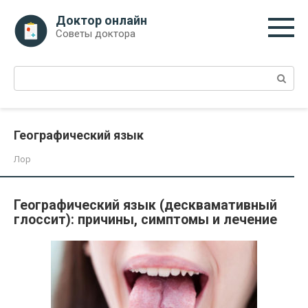
Перейти
Доктор онлайн
к
Советы доктора
контенту
Поиск:
Географический язык
Лор
Географический язык (десквамативный
глоссит): причины, симптомы и лечение