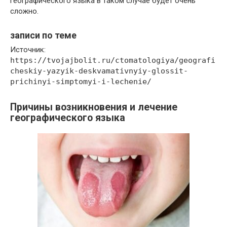
географического языка в таком случае будет очень
сложно.
записи по теме
Источник:
https://tvojajbolit.ru/ctomatologiya/geografi
cheskiy-yazyik-deskvamativnyiy-glossit-
prichinyi-simptomyi-i-lechenie/
Причины возникновения и лечение
географического языка