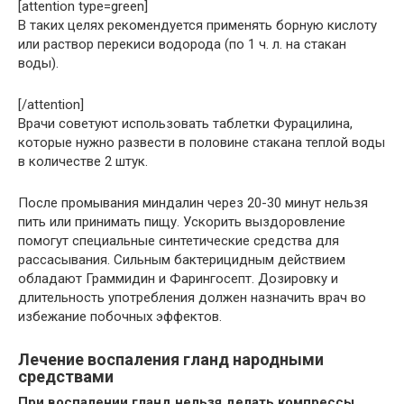
[attention type=green]
В таких целях рекомендуется применять борную кислоту
или раствор перекиси водорода (по 1 ч. л. на стакан
воды).
[/attention]
Врачи советуют использовать таблетки Фурацилина,
которые нужно развести в половине стакана теплой воды
в количестве 2 штук.
После промывания миндалин через 20-30 минут нельзя
пить или принимать пищу. Ускорить выздоровление
помогут специальные синтетические средства для
рассасывания. Сильным бактерицидным действием
обладают Граммидин и Фарингосепт. Дозировку и
длительность употребления должен назначить врач во
избежание побочных эффектов.
Лечение воспаления гланд народными
средствами
При воспалении гланд нельзя делать компрессы.