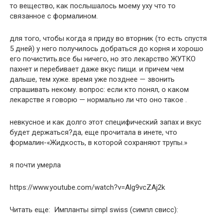
то вещество, как послышалось моему уху что то
связанное с формалином.
для того, чтобы когда я приду во вторник (то есть спустя
5 дней) у него получилось добраться до корня и хорошо
его почистить.все бы ничего, но это лекарство ЖУТКО
пахнет и перебивает даже вкус пищи. и причем чем
дальше, тем хуже. время уже позднее — звонить
спрашивать некому. вопрос: если кто понял, о каком
лекарстве я говорю — нормально ли что оно такое .
невкусное и как долго этот специфический запах и вкус
будет держаться?да, еще прочитала в инете, что
формалин-«Жидкость, в которой сохраняют трупы.»
я почти умерла
https://www.youtube.com/watch?v=Alg9vcZAj2k
Читать еще: Импланты simpl swiss (симпл свисс):