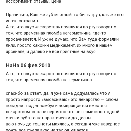
ассортимент, отзывы, цена
Правильно, Ваш же зуб мертвый, то бишь труп, как же его
иначе сохранить
А то, что вкус «лекарства» появлятся во рту говорит о
том, что временная пломба негерметична, где-то
просачивается. И уж не думаю, что Вам туда формалин
лили, просто какой-н медикамент, их много в нашем
арсенале, и далеко не все приятные на вкус .
НаНа 06 фев 2010
А то, что вкус «лекарства» появлятся во рту говорит о
том, что временная пломба не герметична
спасибо за ответ, да, я уже сама додумалась что я
просто напросто «высасываю» это лекарство — слюна
попадает под «пломбу» и возвращается вместе с
лекарством. вполне вероятно что не герметично-одной
стенки зуба то нет практически до десны.
всю ночь до тошноты маялась, а сегодня уже наверное
почти все съела вкус не так ощущается