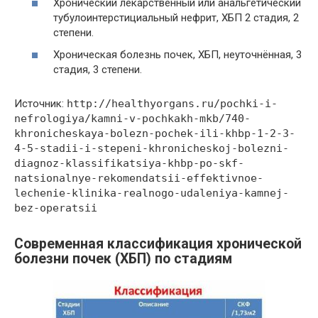
Хронический лекарственный или анальгетический
тубулоинтерстициальный нефрит, ХБП 2 стадия, 2
степени.
Хроническая болезнь почек, ХБП, неуточнённая, 3
стадия, 3 степени.
Источник:
http://healthyorgans.ru/pochki-i-
nefrologiya/kamni-v-pochkakh-mkb/740-
khronicheskaya-bolezn-pochek-ili-khbp-1-2-3-
4-5-stadii-i-stepeni-khronicheskoj-bolezni-
diagnoz-klassifikatsiya-khbp-po-skf-
natsionalnye-rekomendatsii-effektivnoe-
lechenie-klinika-realnogo-udaleniya-kamnej-
bez-operatsii
Современная классификация хронической
болезни почек (ХБП) по стадиям