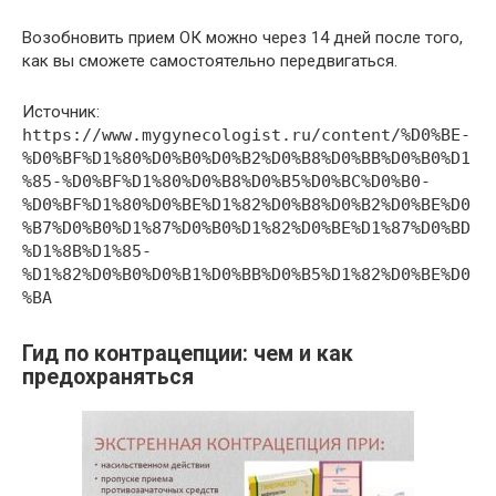
Возобновить прием ОК можно через 14 дней после того,
как вы сможете самостоятельно передвигаться.
Источник:
https://www.mygynecologist.ru/content/%D0%BE-
%D0%BF%D1%80%D0%B0%D0%B2%D0%B8%D0%BB%D0%B0%D1
%85-%D0%BF%D1%80%D0%B8%D0%B5%D0%BC%D0%B0-
%D0%BF%D1%80%D0%BE%D1%82%D0%B8%D0%B2%D0%BE%D0
%B7%D0%B0%D1%87%D0%B0%D1%82%D0%BE%D1%87%D0%BD
%D1%8B%D1%85-
%D1%82%D0%B0%D0%B1%D0%BB%D0%B5%D1%82%D0%BE%D0
%BA
Гид по контрацепции: чем и как
предохраняться