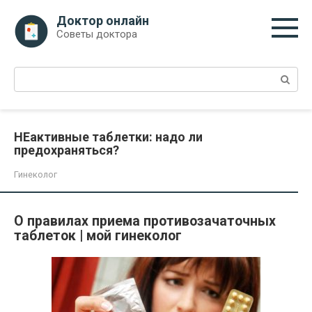
Перейти
Доктор онлайн
к
Советы доктора
контенту
Поиск:
НЕактивные таблетки: надо ли
предохраняться?
Гинеколог
О правилах приема противозачаточных
таблеток | мой гинеколог