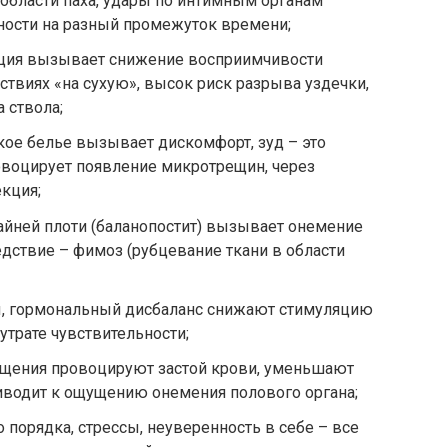
 области паха, удары по интимным органам
ьности на разный промежуток времени;
ация вызывает снижение восприимчивости
ствиях «на сухую», высок риск разрыва уздечки,
 ствола;
ское белье вызывает дискомфорт, зуд – это
овоцирует появление микротрещин, через
кция;
айней плоти (баланопостит) вызывает онемение
едствие – фимоз (рубцевание ткани в области
, гормональный дисбаланс снижают стимуляцию
 утрате чувствительности;
щения провоцируют застой крови, уменьшают
иводит к ощущению онемения полового органа;
 порядка, стрессы, неуверенность в себе – все