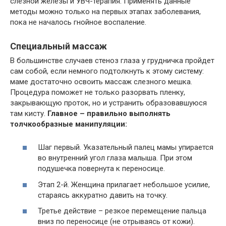
слезной железы и УВЧ-терапия. Применять данные
методы можно только на первых этапах заболевания,
пока не началось гнойное воспаление.
Специальный массаж
В большинстве случаев стеноз глаза у грудничка пройдет
сам собой, если немного подтолкнуть к этому систему:
маме достаточно освоить массаж слезного мешка.
Процедура поможет не только разорвать пленку,
закрывающую проток, но и устранить образовавшуюся
там кисту.
Главное – правильно выполнять
толчкообразные манипуляции:
Шаг первый. Указательный палец мамы упирается
во внутренний угол глаза малыша. При этом
подушечка повернута к переносице.
Этап 2-й. Женщина прилагает небольшое усилие,
стараясь аккуратно давить на точку.
Третье действие – резкое перемещение пальца
вниз по переносице (не отрываясь от кожи).