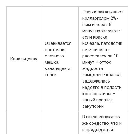
Глазки закапывают
колларголом 2%-
ным и через 5
минут проверяют:•
если краска
Оценивается
исчезла, патологии
состояние
нет;• пигмент
слезного
рассосался за 10
Канальцевая
мешка,
минут – отток
канальцев и
жидкости
точек
замедлен;• краска
задержалась
надолго в полости
конъюнктивы –
явный признак
закупорки.
В глаза капают то
же средство, что и
в предыдущей