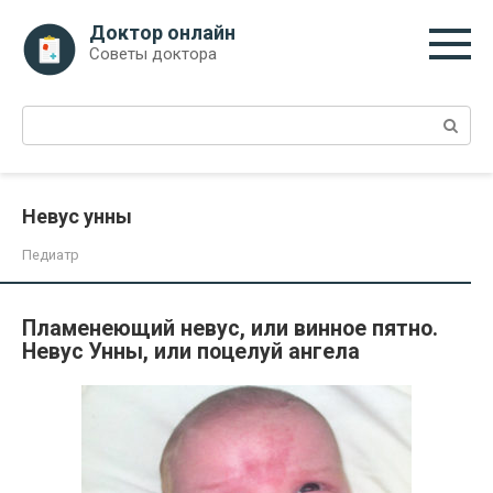
Перейти
Доктор онлайн
к
Советы доктора
контенту
Поиск:
Невус унны
Педиатр
Пламенеющий невус, или винное пятно.
Невус Унны, или поцелуй ангела