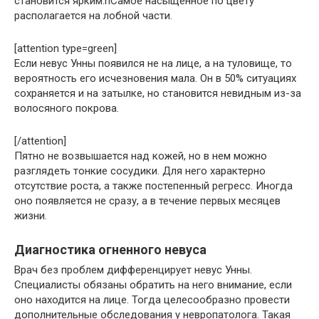
становится ярким.nСамое насыщенное по цвету
располагается на лобной части.
[attention type=green]
Если невус Унны появился не на лице, а на туловище, то
вероятность его исчезновения мала. Он в 50% ситуациях
сохраняется и на затылке, но становится невидным из-за
волосяного покрова.
[/attention]
Пятно не возвышается над кожей, но в нем можно
разглядеть тонкие сосудики. Для него характерно
отсутствие роста, а также постепенный регресс. Иногда
оно появляется не сразу, а в течение первых месяцев
жизни.
Диагностика огненного невуса
Врач без проблем дифференцирует невус Унны.
Специалисты обязаны обратить на него внимание, если
оно находится на лице. Тогда целесообразно провести
дополнительные обследования у невропатолога. Такая