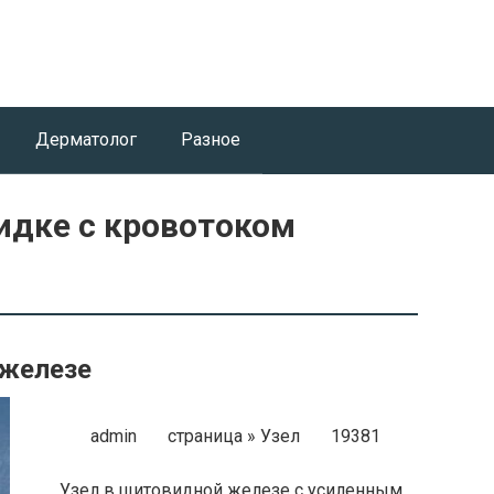
Дерматолог
Разное
идке с кровотоком
 железе
admin страница » Узел 19381
Узел в щитовидной железе с усиленным