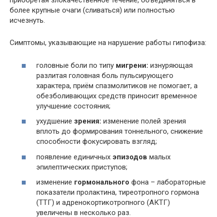
приобретая злокачественное течение, объединяться в
более крупные очаги (сливаться) или полностью
исчезнуть.
Симптомы, указывающие на нарушение работы гипофиза:
головные боли по типу
мигрени:
изнуряющая
разлитая головная боль пульсирующего
характера, приём спазмолитиков не помогает, а
обезболивающих средств приносит временное
улучшение состояния;
ухудшение
зрения:
изменение полей зрения
вплоть до формирования тоннельного, снижение
способности фокусировать взгляд;
появление единичных
эпизодов
малых
эпилептических приступов;
изменение
гормонального
фона – лабораторные
показатели пролактина, тиреотропного гормона
(ТТГ) и адренокортикотропного (АКТГ)
увеличены в несколько раз.