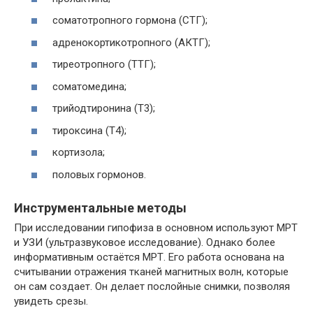
соматотропного гормона (СТГ);
адренокортикотропного (АКТГ);
тиреотропного (ТТГ);
соматомедина;
трийодтиронина (Т3);
тироксина (Т4);
кортизола;
половых гормонов.
Инструментальные методы
При исследовании гипофиза в основном используют МРТ
и УЗИ (ультразвуковое исследование). Однако более
информативным остаётся МРТ. Его работа основана на
считывании отражения тканей магнитных волн, которые
он сам создает. Он делает послойные снимки, позволяя
увидеть срезы.