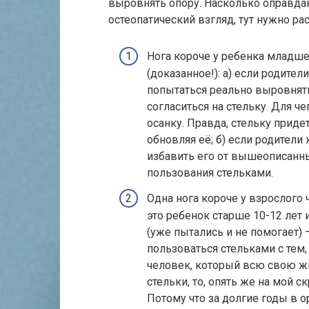
выровнять опору. Насколько оправда
остеопатический взгляд, тут нужно р
Нога короче у ребенка младше
(доказанное!): а) если родител
попытаться реально выровнять
согласиться на стельку. Для ч
осанку. Правда, стельку приде
обновляя её; б) если родител
избавить его от вышеописанны
пользования стельками.
Одна нога короче у взрослого 
это ребенок старше 10-12 лет
(уже пытались и не помогает) 
пользоваться стельками с тем,
человек, который всю свою ж
стельки, то, опять же на мой с
Потому что за долгие годы в 