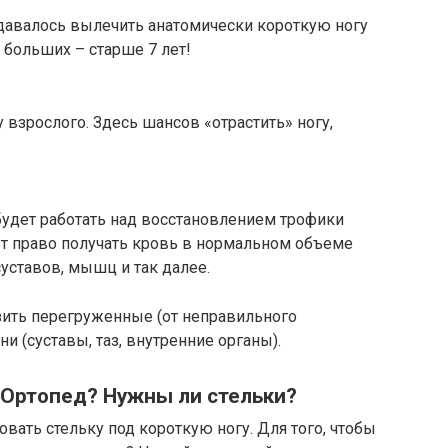
удавалось вылечить анатомически короткую ногу
 больших – старше 7 лет!
у взрослого. Здесь шансов «отрастить» ногу,
 будет работать над восстановлением трофики
еет право получать кровь в нормальном объеме
уставов, мышц и так далее.
зить перегруженные (от неправильного
и (суставы, таз, внутренние органы).
т Ортопед? Нужны ли стельки?
вать стельку под короткую ногу. Для того, чтобы