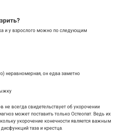
озрить?
нка и у взрослого можно по следующим
го) неравномерная, он едва заметно
рыжку
ов не всегда свидетельствует об укорочении
иагноз может поставить только Остеопат. Ведь их
скольку укорочение конечности является важным
 дисфункций таза и крестца.