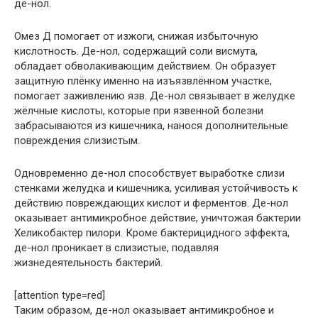
де-нол.
Омез Д помогает от изжоги, снижая избыточную
кислотность. Де-нол, содержащий соли висмута,
обладает обволакивающим действием. Он образует
защитную плёнку именно на изъязвлённом участке,
помогает заживлению язв. Де-нол связывает в желудке
жёлчные кислоты, которые при язвенной болезни
забрасываются из кишечника, нанося дополнительные
повреждения слизистым.
Одновременно де-нол способствует выработке слизи
стенками желудка и кишечника, усиливая устойчивость к
действию повреждающих кислот и ферментов. Де-нол
оказывает антимикробное действие, уничтожая бактерии
Хеликобактер пилори. Кроме бактерицидного эффекта,
де-нол проникает в слизистые, подавляя
жизнедеятельность бактерий.
[attention type=red]
Таким образом, де-нол оказывает антимикробное и