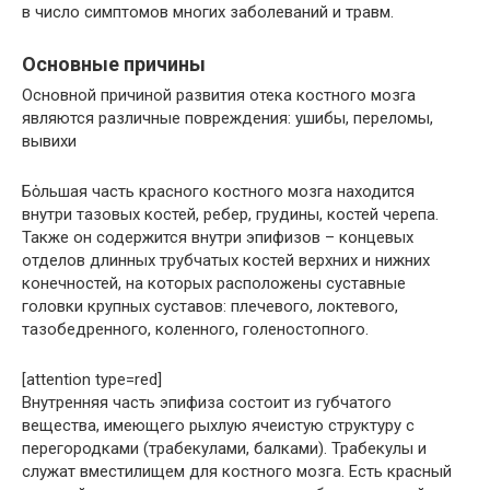
в число симптомов многих заболеваний и травм.
Основные причины
Основной причиной развития отека костного мозга
являются различные повреждения: ушибы, переломы,
вывихи
Бȯльшая часть красного костного мозга находится
внутри тазовых костей, ребер, грудины, костей черепа.
Также он содержится внутри эпифизов – концевых
отделов длинных трубчатых костей верхних и нижних
конечностей, на которых расположены суставные
головки крупных суставов: плечевого, локтевого,
тазобедренного, коленного, голеностопного.
[attention type=red]
Внутренняя часть эпифиза состоит из губчатого
вещества, имеющего рыхлую ячеистую структуру с
перегородками (трабекулами, балками). Трабекулы и
служат вместилищем для костного мозга. Есть красный