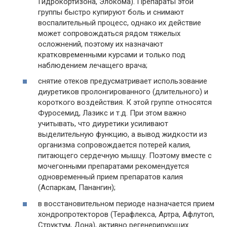
Гидрокортизона, Элокома). Препараты этой
группы быстро купируют боль и снимают
воспалительный процесс, однако их действие
может сопровождаться рядом тяжелых
осложнений, поэтому их назначают
кратковременными курсами и только под
наблюдением лечащего врача;
снятие отеков предусматривает использование
диуретиков пролонгированного (длительного) и
короткого воздействия. К этой группе относятся
Фуросемид, Лазикс и т.д. При этом важно
учитывать, что диуретики усиливают
выделительную функцию, а вывод жидкости из
организма сопровождается потерей калия,
питающего сердечную мышцу. Поэтому вместе с
мочегонными препаратами рекомендуется
одновременный прием препаратов калия
(Аспаркам, Панангин);
в восстановительном периоде назначается прием
хондропротекторов (Терафлекса, Артра, Афлутоп,
Структум, Дона), активно регенерирующих