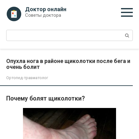
Перейти
Доктор онлайн
к
Советы доктора
контенту
Поиск:
Опухла нога в районе щиколотки после бега и
очень болит
Ортопед-травматолог
Почему болят щиколотки?