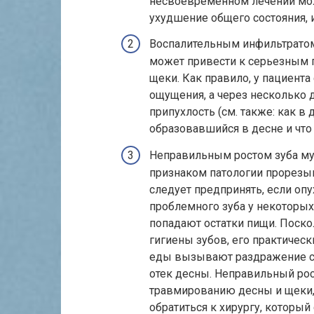
несвоевременном лечении мож
ухудшение общего состояния, и
Воспалительным инфильтратом
может привести к серьезным п
щеки. Как правило, у пациент
ощущения, а через несколько д
припухлость (см. также: как в
образовавшийся в десне и что 
Неправильным ростом зуба муд
признаком патологии прорезыв
следует предпринять, если опу
проблемного зуба у некоторы
попадают остатки пищи. Поско
гигиены зубов, его практичес
еды вызывают раздражение сл
отек десны. Неправильный рос
травмированию десны и щеки,
обратиться к хирургу, который