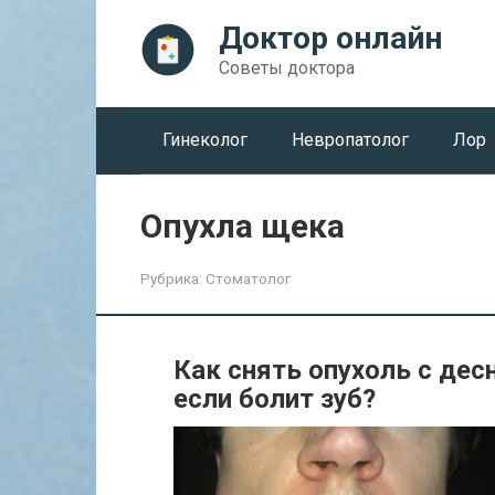
Перейти
Доктор онлайн
к
контенту
Советы доктора
Гинеколог
Невропатолог
Лор
Опухла щека
Рубрика:
Стоматолог
Как снять опухоль с дес
если болит зуб?