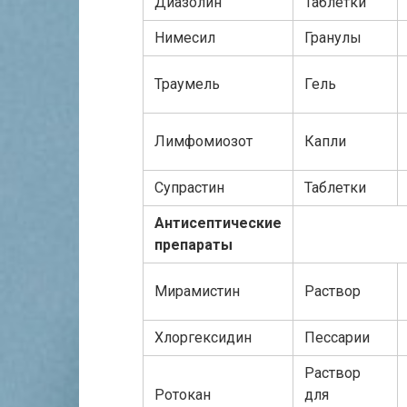
Диазолин
Таблетки
Нимесил
Гранулы
Траумель
Гель
Лимфомиозот
Капли
Супрастин
Таблетки
Антисептические
препараты
Мирамистин
Раствор
Хлоргексидин
Пессарии
Раствор
Ротокан
для