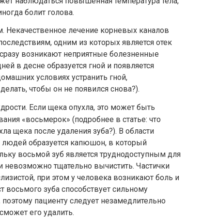
ет наблюдаться повышенная температура тела,
ногда болит голова.
. Некачественное лечение корневых каналов
оследствиям, одним из которых является отек
а сразу возникают неприятные болезненные
ней в десне образуется гной и появляется
 домашних условиях устранить гной,
делать, чтобы он не появился снова?).
рости. Если щека опухла, это может быть
ания «восьмерок» (подробнее в статье: что
хла щека после удаления зуба?). В области
х людей образуется капюшон, в который
льку восьмой зуб является труднодоступным для
ки невозможно тщательно вычистить. Частички
изистой, при этом у человека возникают боль и
т восьмого зуба способствует сильному
 поэтому пациенту следует незамедлительно
 сможет его удалить.