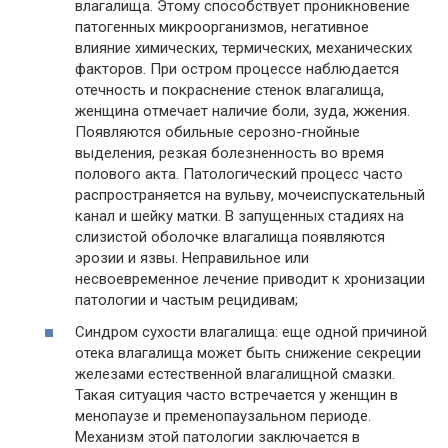
влагалища. Этому способствует проникновение
патогенных микроорганизмов, негативное
влияние химических, термических, механических
факторов. При остром процессе наблюдается
отечность и покраснение стенок влагалища,
женщина отмечает наличие боли, зуда, жжения.
Появляются обильные серозно-гнойные
выделения, резкая болезненность во время
полового акта. Патологический процесс часто
распространяется на вульву, мочеиспускательный
канал и шейку матки. В запущенных стадиях на
слизистой оболочке влагалища появляются
эрозии и язвы. Неправильное или
несвоевременное лечение приводит к хронизации
патологии и частым рецидивам;
Синдром сухости влагалища: еще одной причиной
отека влагалища может быть снижение секреции
железами естественной влагалищной смазки.
Такая ситуация часто встречается у женщин в
менопаузе и пременопаузальном периоде.
Механизм этой патологии заключается в