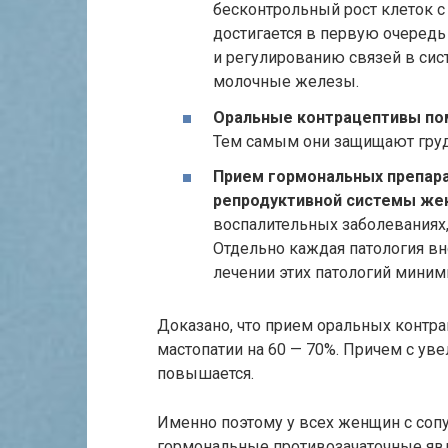
бесконтрольный рост клеток с
достигается в первую очеред
и регулированию связей в сис
молочные железы.
Оральные контрацептивы пом
Тем самым они защищают грудь
Прием гормональных препар
репродуктивной системы же
воспалительных заболеваниях,
Отдельно каждая патология вн
лечении этих патологий мини
Доказано, что прием оральных контра
мастопатии на 60 — 70%. Причем с ув
повышается.
Именно поэтому у всех женщин с соп
гормональные противозачаточные яв