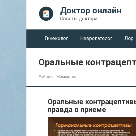
Перейти
Доктор онлайн
к
контенту
Советы доктора
Гинеколог
Невропатолог
Лор
Оральные контрацепт
Рубрика:
Маммолог
Оральные контрацептивы
правда о приеме