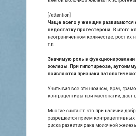
клеток молочной железы к эстрогена
[/attention]
Чаще всего у женщин развиваются с
недостатку прогестерона.
В итоге к
неограниченном количестве, рост их 
т.п.
Значимую роль в функционировании
железы. При гипотиреозе, аутоимм
появляются признаки патологическо
Учитывая все эти нюансы, врач, грам
контрацептивы при мастопатии, дает 
Многие считают, что при наличии до
разрешается прием контрацептивных
риска развития рака молочной железы