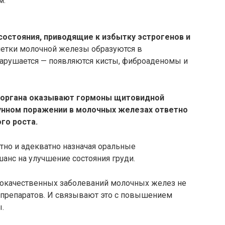
м.
остояния, приводящие к избытку эстрогенов и
летки молочной железы образуются в
нарушается — появляются кисты, фиброаденомы и
 органа оказывают гормоны щитовидной
унном поражении в молочных железах ответно
го роста.
отно и адекватно назначая оральные
шанс на улучшение состояния груди.
брокачественных заболеваний молочных желез не
 препаратов. И связывают это с повышением
.