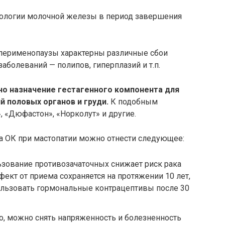
ологии молочной железы в период завершения
я перименопаузы характерны различные сбои
аболеваний — полипов, гиперплазий и т.п.
но назначение гестагенного компонента для
й половых органов и груди.
К подобным
, «Дюфастон», «Норколут» и другие.
а ОК при мастопатии можно отнести следующее:
ьзование противозачаточных снижает риск рака
ект от приема сохраняется на протяжении 10 лет,
ользовать гормональные контрацептивы после 30
о, можно снять напряженность и болезненность