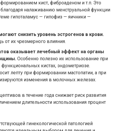
 формированием кист, фиброаденом и т.п. Это
ь благодаря налаживанию менструальной функции
теме гипоталамус — гипофиз — яичники —
огают снизить уровень эстрогенов в крови.
 от их чрезмерного влияния.
атов оказывает лечебный эффект на органы
нщины.
Особенно полезно их использование при
 функциональных кистах, эндометриозе.
осит лепту при формировании мастопатии, а при
мизируются изменения в молочных железах.
цептивов в течение года снижает риск развития
еличением длительности использования процент
утствующей гинекологической патологией
ляются идеальным выбором для лечения и