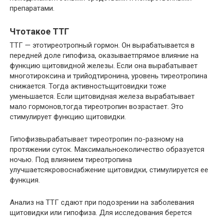
препаратами.
Чтотакое ТТГ
ТТГ — этотиреотропный гормон. Он вырабатывается в
передней доле гипофиза, оказываетпрямое влияние на
функцию щитовидной железы. Если она вырабатывает
многотироксина и трийодтиронина, уровень тиреотропина
снижается. Тогда активностьщитовидки тоже
уменьшается. Если щитовидная железа вырабатывает
мало гормонов,тогда тиреотропин возрастает. Это
стимулирует функцию щитовидки.
Гипофизвырабатывает тиреотропин по-разному на
протяжении суток. Максимальноеколичество образуется
ночью. Под влиянием тиреотропина
улучшаетсякровоснабжение щитовидки, стимулируется ее
функция.
Анализ на ТТГ сдают при подозрении на заболевания
щитовидки или гипофиза. Для исследования берется