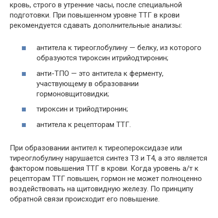
кровь, строго в утренние часы, после специальной
подготовки. При повышенном уровне ТТГ в крови
рекомендуется сдавать дополнительные анализы:
антитела к тиреоглобулину — белку, из которого
образуются тироксин итрийодтиронин;
анти-ТПО — это антитела к ферменту,
участвующему в образовании
гормоновщитовидки;
тироксин и трийодтиронин;
антитела к рецепторам ТТГ.
При образовании антител к тиреопероксидазе или
тиреоглобулину нарушается синтез Т3 и Т4, а это является
фактором повышения ТТГ в крови. Когда уровень а/т к
рецепторам ТТГ повышен, гормон не может полноценно
воздействовать на щитовидную железу. По принципу
обратной связи происходит его повышение.