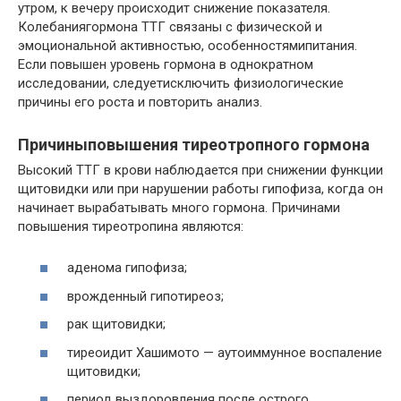
утром, к вечеру происходит снижение показателя.
Колебаниягормона ТТГ связаны с физической и
эмоциональной активностью, особенностямипитания.
Если повышен уровень гормона в однократном
исследовании, следуетисключить физиологические
причины его роста и повторить анализ.
Причиныповышения тиреотропного гормона
Высокий ТТГ в крови наблюдается при снижении функции
щитовидки или при нарушении работы гипофиза, когда он
начинает вырабатывать много гормона. Причинами
повышения тиреотропина являются:
аденома гипофиза;
врожденный гипотиреоз;
рак щитовидки;
тиреоидит Хашимото — аутоиммунное воспаление
щитовидки;
период выздоровления после острого