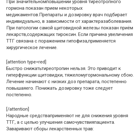
При значительномповышении уровня тиреотропного
гормона показан прием некоторых
медикаментов.Препараты и дозировку врач подбирает
индивидуально, в зависимости от характеразаболевания.
При патологии самой щитовидной железы показан приём
лекарств,содержащих тироксин. Если причина увеличения
ТТГ связана с поражением гипофиза,применяется
хирургическое лечение.
[attention type=red]
Быстро снижатьтиреотропин нельзя. Это приводит к
гиперфункции щитовидки, тяжеломугормональному сбою.
Лечение начинают с низких доз препарата, постепенно
повышаяего. Понижать дозировку тоже следует
постепенно.
[/attention]
Народные средстваприменяют не для снижения уровня
ТТГ, а с целью улучшения самочувствияпациента.
Заваривают сборы лекарственных трав: