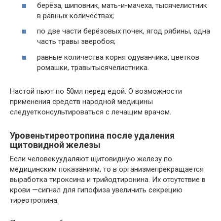
берёза, шиповник, мать-и-мачеха, тысячелистник
в равных количествах;
по две части берёзовых почек, ягод рябины, одна
часть травы зверобоя;
равные количества корня одуванчика, цветков
ромашки, травытысячелистника.
Настой пьют по 50мл перед едой. О возможности
применения средств народной медицины
следуетконсультироваться с лечащим врачом.
Уровеньтиреотропина после удаления
щитовидной железы
Если человекуудаляют щитовидную железу по
медицинским показаниям, то в организмепрекращается
выработка тироксина и трийодтиронина. Их отсутствие в
крови —сигнал для гипофиза увеличить секрецию
тиреотропина.