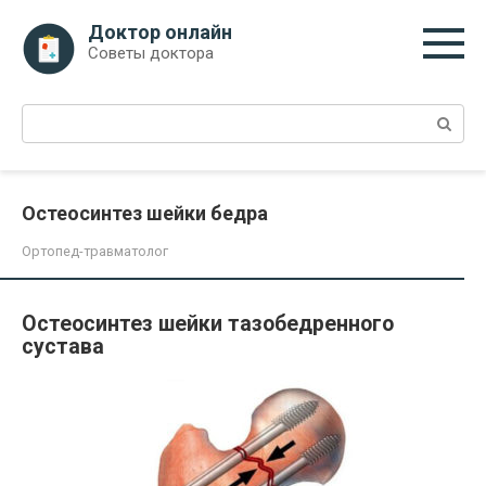
Перейти
Доктор онлайн
к
Советы доктора
контенту
Поиск:
Остеосинтез шейки бедра
Ортопед-травматолог
Остеосинтез шейки тазобедренного
сустава