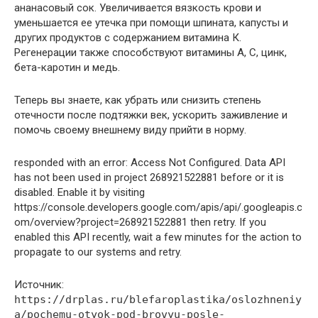
ананасовый сок. Увеличивается вязкость крови и
уменьшается ее утечка при помощи шпината, капусты и
других продуктов с содержанием витамина К.
Регенерации также способствуют витамины А, С, цинк,
бета-каротин и медь.
Теперь вы знаете, как убрать или снизить степень
отечности после подтяжки век, ускорить заживление и
помочь своему внешнему виду прийти в норму.
responded with an error: Access Not Configured. Data API
has not been used in project 268921522881 before or it is
disabled. Enable it by visiting
https://console.developers.google.com/apis/api/.googleapis.c
om/overview?project=268921522881 then retry. If you
enabled this API recently, wait a few minutes for the action to
propagate to our systems and retry.
Источник:
https://drplas.ru/blefaroplastika/oslozhneniy
a/pochemu-otyok-pod-brovyu-posle-