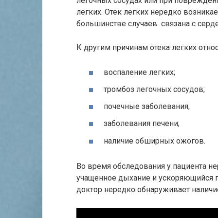
легочных сосудах или при повреждений
легких. Отек легких нередко возника
большинстве случаев связана с серд
К другим причинам отека легких относ
воспаление легких;
тромбоз легочных сосудов;
почечные заболевания;
заболевания печени;
наличие обширных ожогов.
Во время обследования у пациента н
учащенное дыхание и ускоряющийся п
доктор нередко обнаруживает налич