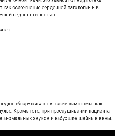
 легочной ткани, это зависит от вида отека
ет как осложнение сердечной патологии и в
ечной недостаточностью.
ятся:
ередко обнаруживаются такие симптомы, как
ульс. Кроме того, при прослушивании пациента
ие аномальных звуков и набухшие шейные вены.