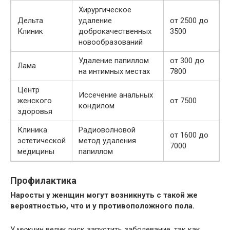
Хирургическое
Дельта
удаление
от 2500 до
Клиник
доброкачественных
3500
новообразований
Удаление папиллом
от 300 до
Лама
на интимных местах
7800
Центр
Иссечение анальных
женского
от 7500
кондилом
здоровья
Клиника
Радиоволновой
от 1600 до
эстетической
метод удаления
7000
медицины
папиллом
Профилактика
Наросты у женщин могут возникнуть с такой же
вероятностью, что и у противоположного пола.
У мужчин велик риск запустить заболевание, так как