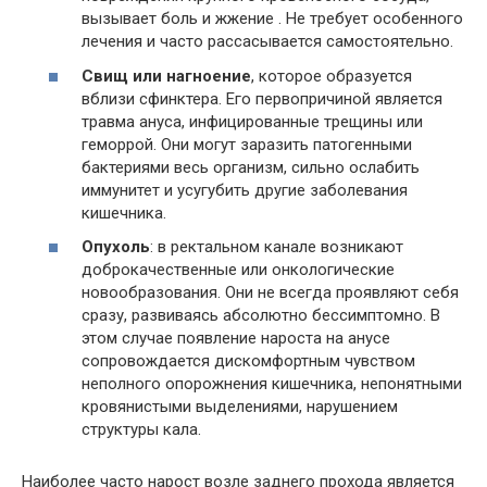
вызывает боль и жжение . Не требует особенного
лечения и часто рассасывается самостоятельно.
Свищ или нагноение
, которое образуется
вблизи сфинктера. Его первопричиной является
травма ануса, инфицированные трещины или
геморрой. Они могут заразить патогенными
бактериями весь организм, сильно ослабить
иммунитет и усугубить другие заболевания
кишечника.
Опухоль
: в ректальном канале возникают
доброкачественные или онкологические
новообразования. Они не всегда проявляют себя
сразу, развиваясь абсолютно бессимптомно. В
этом случае появление нароста на анусе
сопровождается дискомфортным чувством
неполного опорожнения кишечника, непонятными
кровянистыми выделениями, нарушением
структуры кала.
Наиболее часто нарост возле заднего прохода является