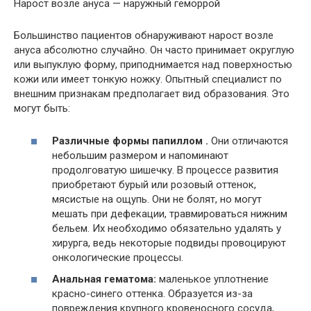
Нарост возле ануса — наружный геморрой
Большинство пациентов обнаруживают нарост возле
ануса абсолютно случайно. Он часто принимает округлую
или выпуклую форму, приподнимается над поверхностью
кожи или имеет тонкую ножку. Опытный специалист по
внешним признакам предполагает вид образования. Это
могут быть:
Различные формы папиллом .
Они отличаются
небольшим размером и напоминают
продолговатую шишечку. В процессе развития
приобретают бурый или розовый оттенок,
мясистые на ощупь. Они не болят, но могут
мешать при дефекации, травмироваться нижним
бельем. Их необходимо обязательно удалять у
хирурга, ведь некоторые подвиды провоцируют
онкологические процессы.
Анальная гематома:
маленькое уплотнение
красно-синего оттенка. Образуется из-за
повреждения крупного кровеносного сосуда,