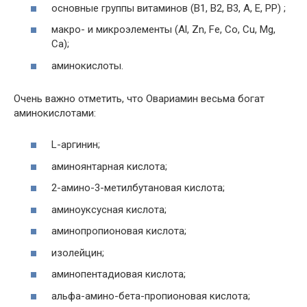
основные группы витаминов (В1, В2, В3, А, Е, РР) ;
макро- и микроэлементы (Аl, Zn, Fe, Co, Cu, Mg,
Ca);
аминокислоты.
Очень важно отметить, что Овариамин весьма богат
аминокислотами:
L-аргинин;
аминоянтарная кислота;
2-амино-3-метилбутановая кислота;
аминоуксусная кислота;
аминопропионовая кислота;
изолейцин;
аминопентадиовая кислота;
альфа-амино-бета-пропионовая кислота;