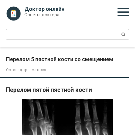
Перейти
Доктор онлайн
к
Советы доктора
контенту
Поиск:
Перелом 5 пястной кости со смещением
Ортопед-травматолог
Перелом пятой пястной кости