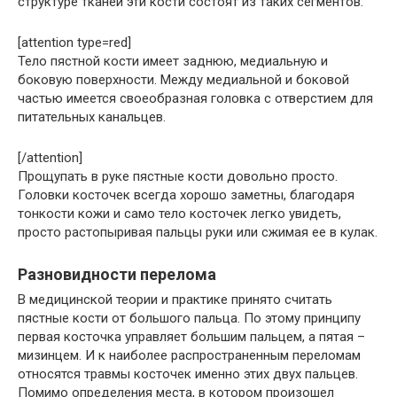
структуре тканей эти кости состоят из таких сегментов:
[attention type=red]
Тело пястной кости имеет заднюю, медиальную и
боковую поверхности. Между медиальной и боковой
частью имеется своеобразная головка с отверстием для
питательных канальцев.
[/attention]
Прощупать в руке пястные кости довольно просто.
Головки косточек всегда хорошо заметны, благодаря
тонкости кожи и само тело косточек легко увидеть,
просто растопыривая пальцы руки или сжимая ее в кулак.
Разновидности перелома
В медицинской теории и практике принято считать
пястные кости от большого пальца. По этому принципу
первая косточка управляет большим пальцем, а пятая –
мизинцем. И к наиболее распространенным переломам
относятся травмы косточек именно этих двух пальцев.
Помимо определения места, в котором произошел