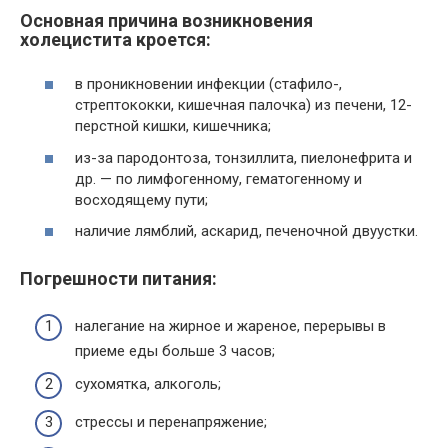
Основная причина возникновения
холецистита кроется:
в проникновении инфекции (стафило-,
стрептококки, кишечная палочка) из печени, 12-
перстной кишки, кишечника;
из-за пародонтоза, тонзиллита, пиелонефрита и
др. — по лимфогенному, гематогенному и
восходящему пути;
наличие лямблий, аскарид, печеночной двуустки.
Погрешности питания:
налегание на жирное и жареное, перерывы в
приеме еды больше 3 часов;
сухомятка, алкоголь;
стрессы и перенапряжение;