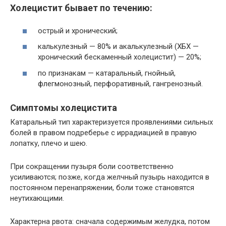
Холецистит бывает по течению:
острый и хронический;
калькулезный — 80% и акалькулезный (ХБХ —
хронический бескаменный холецистит) — 20%;
по признакам — катаральный, гнойный,
флегмонозный, перфоративный, гангренозный.
Симптомы холецистита
Катаральный тип характеризуется проявлениями сильных
болей в правом подреберье с иррадиацией в правую
лопатку, плечо и шею.
При сокращении пузыря боли соответственно
усиливаются; позже, когда желчный пузырь находится в
постоянном перенапряжении, боли тоже становятся
неутихающими.
Характерна рвота: сначала содержимым желудка, потом