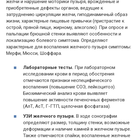
желчи и нарушение моторики пузыря, врожденные и
приобретенные дефекты органов, ведущие к
затруднению циркуляции желчи, гиподинамичный образ
жизни, характерные пищевые привычки (пристрастие к
острой, пряной пище, жирному, алкоголю). При опросе и
пальпации брюшной стенки выявляют особенности и
локализацию болевого симптома. Определяют
характерные для воспаления желчного пузыря симптомы:
Мерфи, Мюсси, Шоффара.
Лабораторные тесты.
При лабораторном
исследовании крови в период обострения
отмечаются признаки неспецифического
воспаления (повышение СОЭ, лейкоцитоз).
Биохимический анализ крови выявляет
повышение активности печеночных ферментов
(АлТ, АсТ, Г-ГТП, щелочная фосфатаза).
УЗИ желчного пузыря.
В ходе сонографии
определяют размер, толщину стенки, возможные
деформации и наличие камней в желчном пузыре.
Также отмечаются спайки, воспаленные желчные