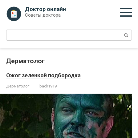
Перейти
Доктор онлайн
к
Советы доктора
контенту
Поиск:
Дерматолог
Ожог зеленкой подбородка
Дерматолог
back1919