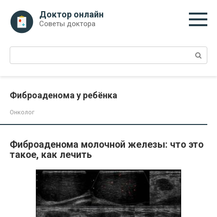
Перейти
Доктор онлайн
к
Советы доктора
контенту
Поиск:
Фиброаденома у ребёнка
Онколог
Фиброаденома молочной железы: что это
такое, как лечить